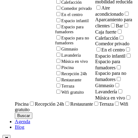
mobilidad reducida
Calefacción
Aire
Comedor privado
acondicionado
En el centro
Aparcamiento para
Espacio infantil
clientes
Bar
Espacio para
Caja fuerte
fumadores
Calefacción
Espacio para no
fumadores
Comedor privado
Gimnasio
En el centro
Lavandería
Espacio infantil
Espacio para
Música en vivo
fumadores
Piscina
Espacio para no
Recepción 24h
fumadores
Restaurante
Gimnasio
Terraza
Lavandería
Wifi gratuito
Música en vivo
Piscina
Recepción 24h
Restaurante
Terraza
Wifi
gratuito
Agenda
Blog