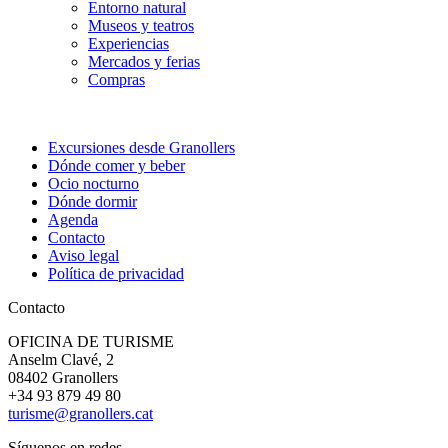
Entorno natural
Museos y teatros
Experiencias
Mercados y ferias
Compras
Excursiones desde Granollers
Dónde comer y beber
Ocio nocturno
Dónde dormir
Agenda
Contacto
Aviso legal
Política de privacidad
Contacto
OFICINA DE TURISME
Anselm Clavé, 2
08402 Granollers
+34 93 879 49 80
turisme@granollers.cat
Síguenos en redes