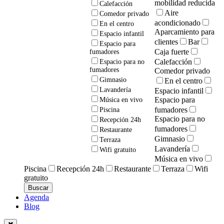
mobilidad reducida
Calefacción
Aire
Comedor privado
acondicionado
En el centro
Aparcamiento para
Espacio infantil
clientes
Bar
Espacio para
Caja fuerte
fumadores
Calefacción
Espacio para no
fumadores
Comedor privado
Gimnasio
En el centro
Lavandería
Espacio infantil
Espacio para
Música en vivo
fumadores
Piscina
Espacio para no
Recepción 24h
fumadores
Restaurante
Gimnasio
Terraza
Lavandería
Wifi gratuito
Música en vivo
Piscina
Recepción 24h
Restaurante
Terraza
Wifi
gratuito
Agenda
Blog