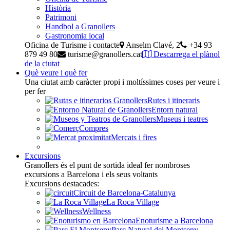
Història
Patrimoni
Handbol a Granollers
Gastronomia local
Oficina de Turisme i contacte
Anselm Clavé, 2
+34 93
879 49 80
turisme@granollers.cat
Descarrega el plànol
de la ciutat
Què veure i què fer
Una ciutat amb caràcter propi i moltíssimes coses per veure i
per fer
Rutes i itineraris
Entorn natural
Museus i teatres
Compres
Mercats i fires
Excursions
Granollers és el punt de sortida ideal fer nombroses
excursions a Barcelona i els seus voltants
Excursions destacades:
Circuit de Barcelona-Catalunya
La Roca Village
Wellness
Enoturisme a Barcelona
Parc Natural del Montseny