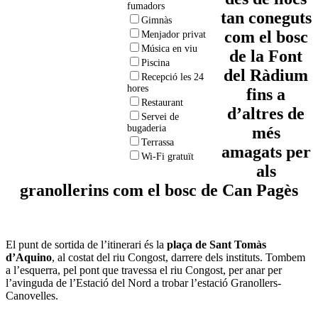
fumadors
tan coneguts
Gimnàs
com el bosc
Menjador privat
Música en viu
de la Font
Piscina
del Ràdium
Recepció les 24
hores
fins a
Restaurant
d’altres de
Servei de
bugaderia
més
Terrassa
amagats per
Wi-Fi gratuït
als
granollerins com el bosc de Can Pagès
El punt de sortida de l’itinerari és la
plaça de Sant Tomàs
d’Aquino
, al costat del riu Congost, darrere dels instituts. Tombem
a l’esquerra, pel pont que travessa el riu Congost, per anar per
l’avinguda de l’Estació del Nord a trobar l’estació Granollers-
Canovelles.