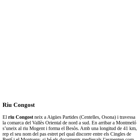
Riu Congost
El
riu Congost
neix a Aigües Partides (Centelles, Osona) i travessa
la comarca del Vallès Oriental de nord a sud. En arribar a Montmeló
s’uneix al riu Mogent i forma el Besòs. Amb una longitud de 41 km,
rep el seu nom del pas estret pel qual discorre entre els Cingles de
Bertí i el Montseny, si bé els documents medievals l’esmenten com