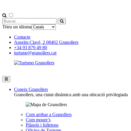
Trieu un idioma
Contacte
Anselm Clavé, 2 08402 Granollers
+34 93 879 49 80
turisme@granollers.cat
Coneix Granollers
Granollers, una ciutat dinàmica amb una ubicació privilegiada
Com arribar a Granollers
Com moure’s
Plànols i fulletons
Oficina de Turisme