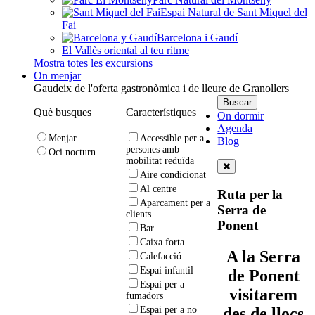
Espai Natural de Sant Miquel del
Fai
Barcelona i Gaudí
El Vallès oriental al teu ritme
Mostra totes les excursions
On menjar
Gaudeix de l'oferta gastronòmica i de lleure de Granollers
Què busques
Característiques
On dormir
Agenda
Menjar
Accessible per a
Blog
persones amb
Oci nocturn
mobilitat reduïda
Aire condicionat
Al centre
Ruta per la
Aparcament per a
Serra de
clients
Ponent
Bar
Caixa forta
A la Serra
Calefacció
Espai infantil
de Ponent
Espai per a
visitarem
fumadors
des de llocs
Espai per a no