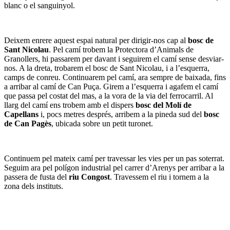
blanc o el sanguinyol.
Deixem enrere aquest espai natural per dirigir-nos cap al
bosc de
Sant Nicolau
. Pel camí trobem la Protectora d’Animals de
Granollers, hi passarem per davant i seguirem el camí sense desviar-
nos. A la dreta, trobarem el bosc de Sant Nicolau, i a l’esquerra,
camps de conreu. Continuarem pel camí, ara sempre de baixada, fins
a arribar al camí de Can Puça. Girem a l’esquerra i agafem el camí
que passa pel costat del mas, a la vora de la via del ferrocarril. Al
llarg del camí ens trobem amb el dispers
bosc del Molí de
Capellans
i, pocs metres després, arribem a la pineda sud del
bosc
de Can Pagès
, ubicada sobre un petit turonet.
Continuem pel mateix camí per travessar les vies per un pas soterrat.
Seguim ara pel polígon industrial pel carrer d’Arenys per arribar a la
passera de fusta del
riu Congost
. Travessem el riu i tornem a la
zona dels instituts.