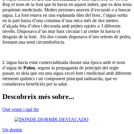
Rep el nom de la font que hi havia en aquest indret, que es deia tenia
propietats medicinals. Moltes persones anaven d’excursió o a buscar
aigua. La font estava en una esplanada dins del bosc, l’aigua sortia
en la part baixa d’una columna d’una mica més de dos metres
d’alçada feta d’obra i decorada amb petites rajoles a 3 diferents
nivells. Disposava d’un mur baix circular i al centre hi havia el
desguàs de la font. Als dos costats disposava d’uns seients de pedra,
formant una semi circumferència.
L’aigua havia estat comercialitzada durant una època amb el nom
d’aigua de
Palou
, segons la propaganda de principis del segle
passat, es deia que era una aigua excel·lent i medicinal amb diferents
elements químics i un component principal radioactiu, que es
considerava beneficiós per la salut.
Descobreix més sobre...
Què veure i què fer
On dormir