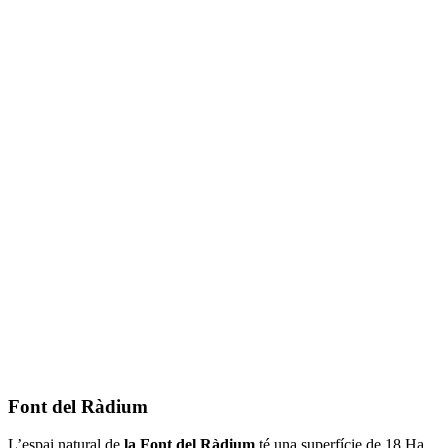
Font del Ràdium
L’espai natural de
la Font del Ràdium
té una superfície de 18 Ha.