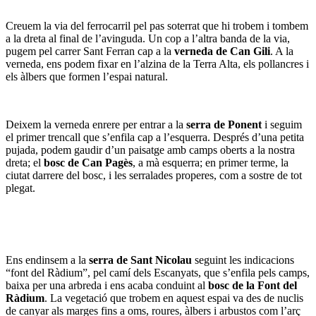
Creuem la via del ferrocarril pel pas soterrat que hi trobem i tombem
a la dreta al final de l’avinguda. Un cop a l’altra banda de la via,
pugem pel carrer Sant Ferran cap a la
verneda de Can Gili
. A la
verneda, ens podem fixar en l’alzina de la Terra Alta, els pollancres i
els àlbers que formen l’espai natural.
Deixem la verneda enrere per entrar a la
serra de Ponent
i seguim
el primer trencall que s’enfila cap a l’esquerra. Després d’una petita
pujada, podem gaudir d’un paisatge amb camps oberts a la nostra
dreta; el
bosc de Can Pagès
, a mà esquerra; en primer terme, la
ciutat darrere del bosc, i les serralades properes, com a sostre de tot
plegat.
Ens endinsem a la
serra de Sant Nicolau
seguint les indicacions
“font del Ràdium”, pel camí dels Escanyats, que s’enfila pels camps,
baixa per una arbreda i ens acaba conduint al
bosc de la Font del
Ràdium
. La vegetació que trobem en aquest espai va des de nuclis
de canyar als marges fins a oms, roures, àlbers i arbustos com l’arç