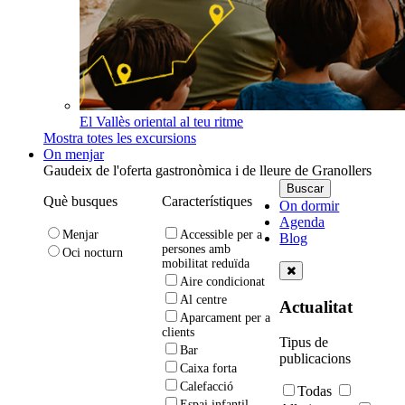
El Vallès oriental al teu ritme
Mostra totes les excursions
On menjar
Gaudeix de l'oferta gastronòmica i de lleure de Granollers
Què busques
Característiques
On dormir
Agenda
Menjar
Accessible per a
Blog
persones amb
Oci nocturn
mobilitat reduïda
Aire condicionat
Al centre
Actualitat
Aparcament per a
clients
Tipus de
Bar
publicacions
Caixa forta
Calefacció
Todas
Espai infantil