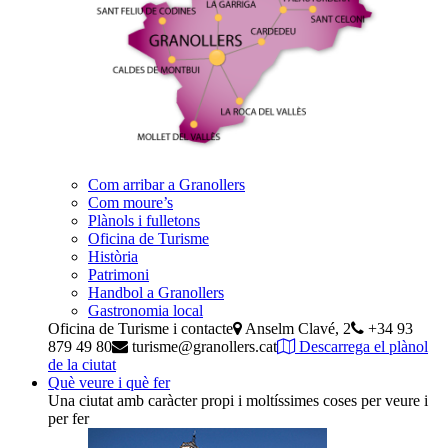
Com arribar a Granollers
Com moure’s
Plànols i fulletons
Oficina de Turisme
Història
Patrimoni
Handbol a Granollers
Gastronomia local
Oficina de Turisme i contacte
Anselm Clavé, 2
+34 93
879 49 80
turisme@granollers.cat
Descarrega el plànol
de la ciutat
Què veure i què fer
Una ciutat amb caràcter propi i moltíssimes coses per veure i
per fer