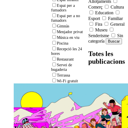
Allotjaments
Espai per a
Comerç
Cultura
fumadors
Education
Espai per a no
Esport
Familiar
fumadors
Fira
General
Gimnàs
Museu
Menjador privat
Senderisme
Sin
Música en viu
categoría
Piscina
Recepció les 24
Totes les
hores
Restaurant
publicacions
Servei de
bugaderia
Terrassa
Wi-Fi gratuït