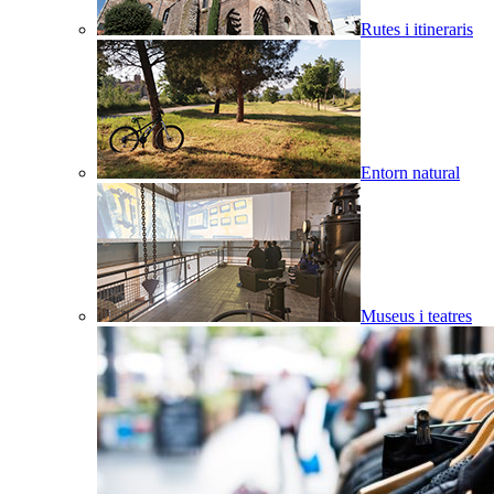
Rutes i itineraris
Entorn natural
Museus i teatres