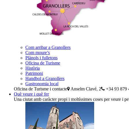
Com arribar a Granollers
Com moure’s
Plànols i fulletons
Oficina de Turisme
Història
Patrimoni
Handbol a Granollers
Gastronomia local
Oficina de Turisme i contacte
Anselm Clavé, 2
+34 93 879 
Què veure i què fer
Una ciutat amb caràcter propi i moltíssimes coses per veure i pe