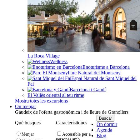
La Roca Village
Wellness
Enoturisme a Barcelona
Parc Natural del Montseny
Espai Natural de Sant Miquel del
Fai
Barcelona i Gaudí
El Vallès oriental al teu ritme
Mostra totes les excursions
On menjar
Gaudeix de l'oferta gastronòmica i de lleure de Granollers
Què busques
Característiques
On dormir
Agenda
Menjar
Accessible per a
Blog
persones amb