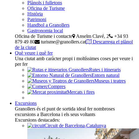
Plànols i fulletons
Oficina de Turisme
Història
Patrimoni
Handbol a Granollers
Gastronomia local
Oficina de Turisme i contacte
Anselm Clavé, 2
+34 93
879 49 80
turisme@granollers.cat
Descarrega el plànol
de la ciutat
Què veure i què fer
Una ciutat amb caràcter propi i moltíssimes coses per veure i
per fer
Rutes i itineraris
Entorn natural
Museus i teatres
Compres
Mercats i fires
Excursions
Granollers és el punt de sortida ideal fer nombroses
excursions a Barcelona i els seus voltants
Excursions destacades:
Circuit de Barcelona-Catalunya