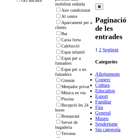
Oci nocturn
mobilitat reduïda
Aire condicionat
Al centre
Paginació
Aparcament per a
de les
clients
Bar
entrades
Caixa forta
Calefacció
1
2
Següent
Espai infantil
Espai per a
Categories
fumadors
Espai per a no
Allotjaments
fumadors
Comerç
Gimnàs
Cultura
Menjador privat
Education
Música en viu
Esport
Piscina
Familiar
Recepció les 24
Fira
hores
General
Restaurant
Museu
Servei de
Senderisme
bugaderia
Sin categoría
Terrassa