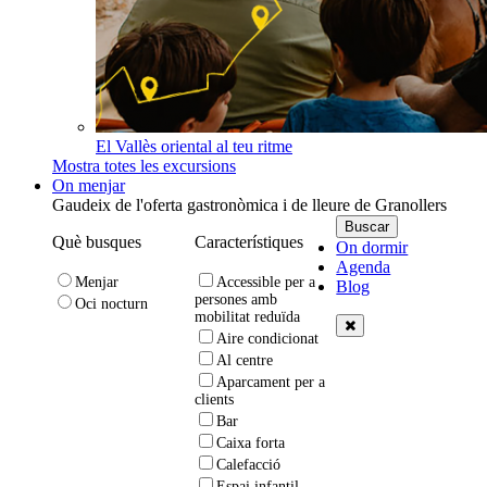
El Vallès oriental al teu ritme
Mostra totes les excursions
On menjar
Gaudeix de l'oferta gastronòmica i de lleure de Granollers
Què busques
Característiques
On dormir
Agenda
Menjar
Accessible per a
Blog
persones amb
Oci nocturn
mobilitat reduïda
Aire condicionat
Al centre
Aparcament per a
clients
Bar
Caixa forta
Calefacció
Espai infantil