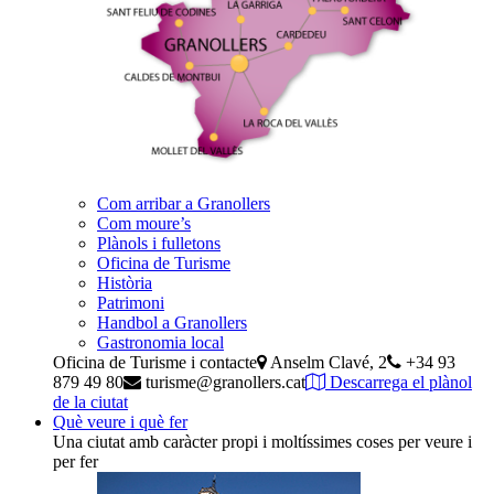
Com arribar a Granollers
Com moure’s
Plànols i fulletons
Oficina de Turisme
Història
Patrimoni
Handbol a Granollers
Gastronomia local
Oficina de Turisme i contacte
Anselm Clavé, 2
+34 93
879 49 80
turisme@granollers.cat
Descarrega el plànol
de la ciutat
Què veure i què fer
Una ciutat amb caràcter propi i moltíssimes coses per veure i
per fer