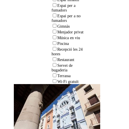
Espai per a
fumadors
Espai per a no
fumadors
Gimnàs
Menjador privat
Música en viu
Piscina
Recepció les 24
hores
Restaurant
Servei de
bugaderia
Terrassa
Wi-Fi gratuït