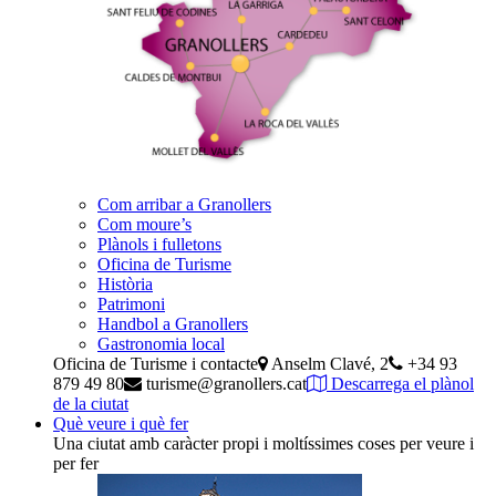
Com arribar a Granollers
Com moure’s
Plànols i fulletons
Oficina de Turisme
Història
Patrimoni
Handbol a Granollers
Gastronomia local
Oficina de Turisme i contacte
Anselm Clavé, 2
+34 93
879 49 80
turisme@granollers.cat
Descarrega el plànol
de la ciutat
Què veure i què fer
Una ciutat amb caràcter propi i moltíssimes coses per veure i
per fer