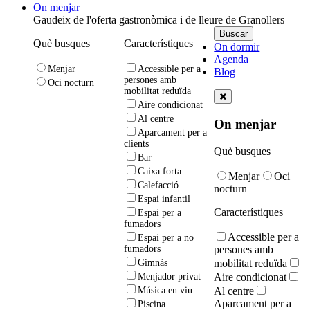
On menjar
Gaudeix de l'oferta gastronòmica i de lleure de Granollers
Què busques
Característiques
On dormir
Agenda
Menjar
Accessible per a
Blog
persones amb
Oci nocturn
mobilitat reduïda
Aire condicionat
Al centre
On menjar
Aparcament per a
clients
Què busques
Bar
Caixa forta
Menjar
Oci
Calefacció
nocturn
Espai infantil
Característiques
Espai per a
fumadors
Accessible per a
Espai per a no
persones amb
fumadors
mobilitat reduïda
Gimnàs
Aire condicionat
Menjador privat
Al centre
Música en viu
Aparcament per a
Piscina