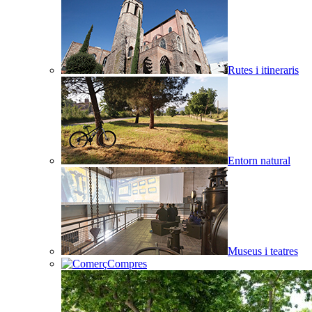
Rutes i itineraris
Entorn natural
Museus i teatres
Compres