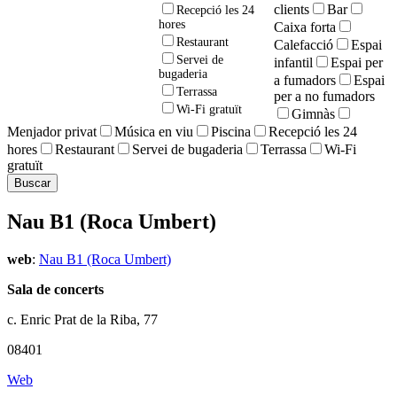
clients
Bar
Recepció les 24
hores
Caixa forta
Restaurant
Calefacció
Espai
Servei de
infantil
Espai per
bugaderia
a fumadors
Espai
Terrassa
per a no fumadors
Wi-Fi gratuït
Gimnàs
Menjador privat
Música en viu
Piscina
Recepció les 24
hores
Restaurant
Servei de bugaderia
Terrassa
Wi-Fi
gratuït
Nau B1 (Roca Umbert)
web
:
Nau B1 (Roca Umbert)
Sala de concerts
c. Enric Prat de la Riba, 77
08401
Web