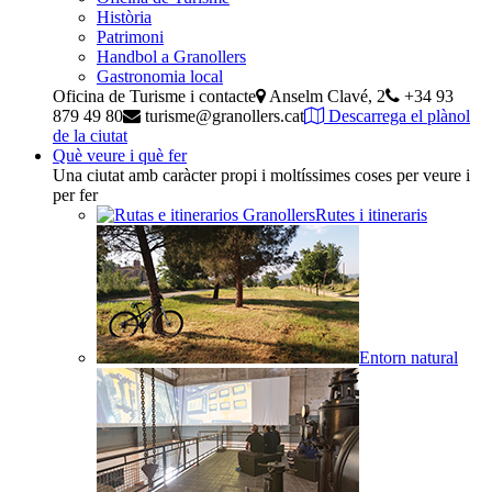
Història
Patrimoni
Handbol a Granollers
Gastronomia local
Oficina de Turisme i contacte
Anselm Clavé, 2
+34 93
879 49 80
turisme@granollers.cat
Descarrega el plànol
de la ciutat
Què veure i què fer
Una ciutat amb caràcter propi i moltíssimes coses per veure i
per fer
Rutes i itineraris
Entorn natural