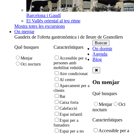
Barcelona i Gaudí
El Vallès oriental al teu ritme
Mostra totes les excursions
On menjar
Gaudeix de l'oferta gastronòmica i de lleure de Granollers
Què busques
Característiques
On dormir
Agenda
Menjar
Accessible per a
Blog
persones amb
Oci nocturn
mobilitat reduïda
Aire condicionat
Al centre
On menjar
Aparcament per a
clients
Què busques
Bar
Caixa forta
Menjar
Oci
Calefacció
nocturn
Espai infantil
Característiques
Espai per a
fumadors
Accessible per a
Espai per a no