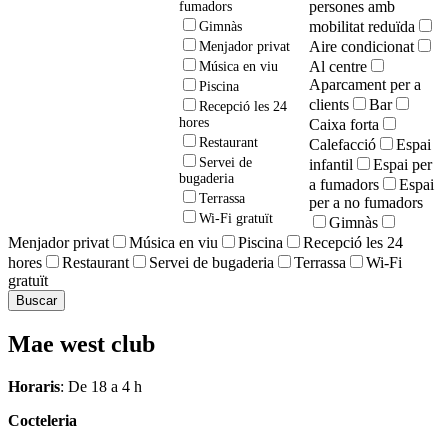
persones amb
fumadors
mobilitat reduïda
Gimnàs
Aire condicionat
Menjador privat
Al centre
Música en viu
Aparcament per a
Piscina
clients
Bar
Recepció les 24
hores
Caixa forta
Restaurant
Calefacció
Espai
Servei de
infantil
Espai per
bugaderia
a fumadors
Espai
Terrassa
per a no fumadors
Wi-Fi gratuït
Gimnàs
Menjador privat
Música en viu
Piscina
Recepció les 24
hores
Restaurant
Servei de bugaderia
Terrassa
Wi-Fi
gratuït
Mae west club
Horaris
: De 18 a 4 h
Cocteleria