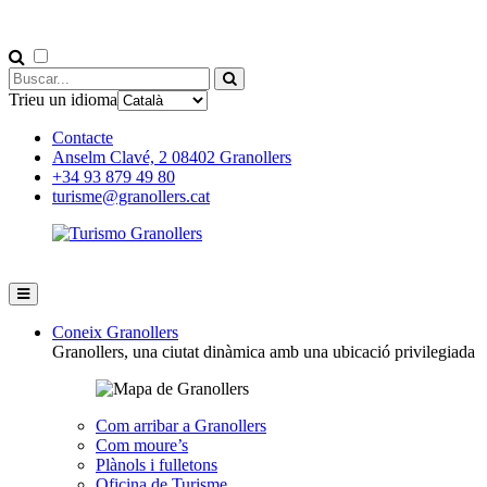
Trieu un idioma
Contacte
Anselm Clavé, 2 08402 Granollers
+34 93 879 49 80
turisme@granollers.cat
Coneix Granollers
Granollers, una ciutat dinàmica amb una ubicació privilegiada
Com arribar a Granollers
Com moure’s
Plànols i fulletons
Oficina de Turisme