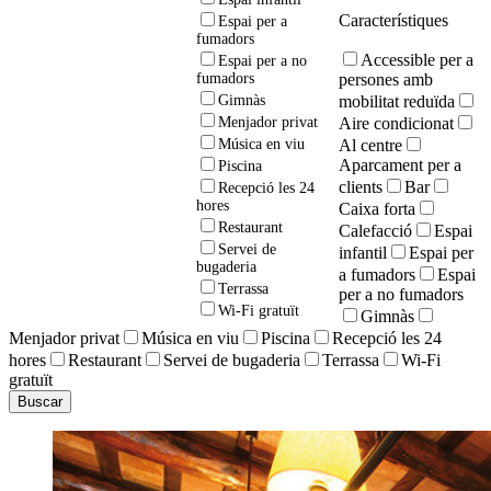
Característiques
Espai per a
fumadors
Accessible per a
Espai per a no
persones amb
fumadors
mobilitat reduïda
Gimnàs
Aire condicionat
Menjador privat
Al centre
Música en viu
Aparcament per a
Piscina
clients
Bar
Recepció les 24
hores
Caixa forta
Restaurant
Calefacció
Espai
Servei de
infantil
Espai per
bugaderia
a fumadors
Espai
Terrassa
per a no fumadors
Wi-Fi gratuït
Gimnàs
Menjador privat
Música en viu
Piscina
Recepció les 24
hores
Restaurant
Servei de bugaderia
Terrassa
Wi-Fi
gratuït