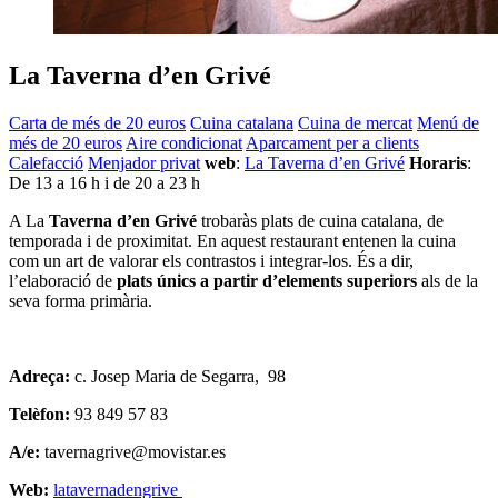
La Taverna d’en Grivé
Carta de més de 20 euros
Cuina catalana
Cuina de mercat
Menú de
més de 20 euros
Aire condicionat
Aparcament per a clients
Calefacció
Menjador privat
web
:
La Taverna d’en Grivé
Horaris
:
De 13 a 16 h i de 20 a 23 h
A La
Taverna d’en Grivé
trobaràs plats de cuina catalana, de
temporada i de proximitat. En aquest restaurant entenen la cuina
com un art de valorar els contrastos i integrar-los. És a dir,
l’elaboració de
plats únics a partir d’elements superiors
als de la
seva forma primària.
Adreça:
c. Josep Maria de Segarra, 98
Telèfon:
93 849 57 83
A/e:
tavernagrive@movistar.es
Web:
latavernadengrive