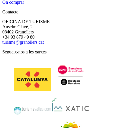
On comprar
Contacte
OFICINA DE TURISME
Anselm Clavé, 2
08402 Granollers
+34 93 879 49 80
turisme@granollers.cat
Segueix-nos a les xarxes