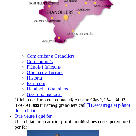
Com arribar a Granollers
Com moure’s
Plànols i fulletons
Oficina de Turisme
Història
Patrimoni
Handbol a Granollers
Gastronomia local
Oficina de Turisme i contacte
Anselm Clavé, 2
+34 93
879 49 80
turisme@granollers.cat
Descarrega el plànol
de la ciutat
Què veure i què fer
Una ciutat amb caràcter propi i moltíssimes coses per veure i
per fer