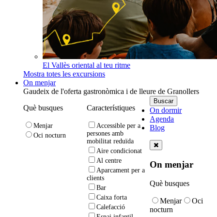
El Vallès oriental al teu ritme
Mostra totes les excursions
On menjar
Gaudeix de l'oferta gastronòmica i de lleure de Granollers
Què busques
Característiques
On dormir
Agenda
Menjar
Accessible per a
Blog
persones amb
Oci nocturn
mobilitat reduïda
Aire condicionat
Al centre
On menjar
Aparcament per a
clients
Què busques
Bar
Caixa forta
Menjar
Oci
Calefacció
nocturn
Espai infantil