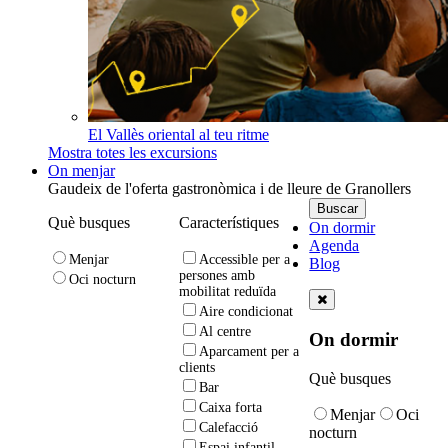
El Vallès oriental al teu ritme
Mostra totes les excursions
On menjar
Gaudeix de l'oferta gastronòmica i de lleure de Granollers
Què busques
Característiques
On dormir
Agenda
Menjar
Accessible per a
Blog
persones amb
Oci nocturn
mobilitat reduïda
Aire condicionat
Al centre
On dormir
Aparcament per a
clients
Què busques
Bar
Caixa forta
Menjar
Oci
Calefacció
nocturn
Espai infantil