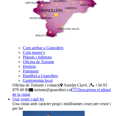
Com arribar a Granollers
Com moure’s
Plànols i fulletons
Oficina de Turisme
Història
Patrimoni
Handbol a Granollers
Gastronomia local
Oficina de Turisme i contacte
Anselm Clavé, 2
+34 93
879 49 80
turisme@granollers.cat
Descarrega el plànol
de la ciutat
Què veure i què fer
Una ciutat amb caràcter propi i moltíssimes coses per veure i
per fer