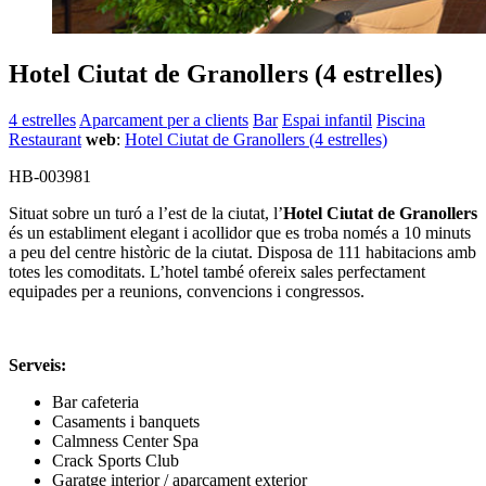
Hotel Ciutat de Granollers (4 estrelles)
4 estrelles
Aparcament per a clients
Bar
Espai infantil
Piscina
Restaurant
web
:
Hotel Ciutat de Granollers (4 estrelles)
HB-003981
Situat sobre un turó a l’est de la ciutat, l’
Hotel Ciutat de Granollers
és un establiment elegant i acollidor que es troba només a 10 minuts
a peu del centre històric de la ciutat. Disposa de 111 habitacions amb
totes les comoditats. L’hotel també ofereix sales perfectament
equipades per a reunions, convencions i congressos.
Serveis:
Bar cafeteria
Casaments i banquets
Calmness Center Spa
Crack Sports Club
Garatge interior / aparcament exterior