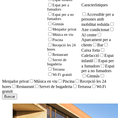
Característiques
Espai per a
fumadors
Accessible per a
Espai per a no
persones amb
fumadors
mobilitat reduïda
Gimnàs
Aire condicionat
Menjador privat
Al centre
Música en viu
Aparcament per a
Piscina
clients
Bar
Recepció les 24
hores
Caixa forta
Restaurant
Calefacció
Espai
Servei de
infantil
Espai per
bugaderia
a fumadors
Espai
Terrassa
per a no fumadors
Wi-Fi gratuït
Gimnàs
Menjador privat
Música en viu
Piscina
Recepció les 24
hores
Restaurant
Servei de bugaderia
Terrassa
Wi-Fi
gratuït