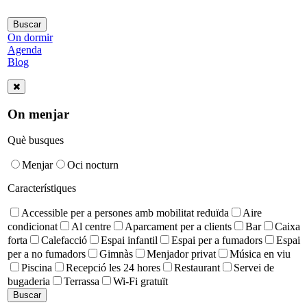
On dormir
Agenda
Blog
On menjar
Què busques
Menjar
Oci nocturn
Característiques
Accessible per a persones amb mobilitat reduïda
Aire
condicionat
Al centre
Aparcament per a clients
Bar
Caixa
forta
Calefacció
Espai infantil
Espai per a fumadors
Espai
per a no fumadors
Gimnàs
Menjador privat
Música en viu
Piscina
Recepció les 24 hores
Restaurant
Servei de
bugaderia
Terrassa
Wi-Fi gratuït