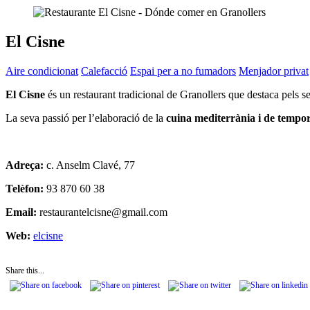
El Cisne
Aire condicionat
Calefacció
Espai per a no fumadors
Menjador privat
El Cisne
és un restaurant tradicional de Granollers que destaca pels seu
La seva passió per l’elaboració de la
cuina mediterrània i de tempo
Adreça:
c. Anselm Clavé, 77
Telèfon:
93 870 60 38
Email:
restaurantelcisne@gmail.com
Web:
elcisne
Share this...