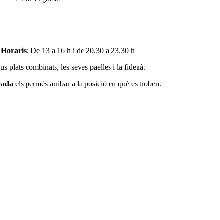
Horaris
: De 13 a 16 h i de 20.30 a 23.30 h
s plats combinats, les seves paelles i la fideuà.
rada
els permès arribar a la posició en què es troben.