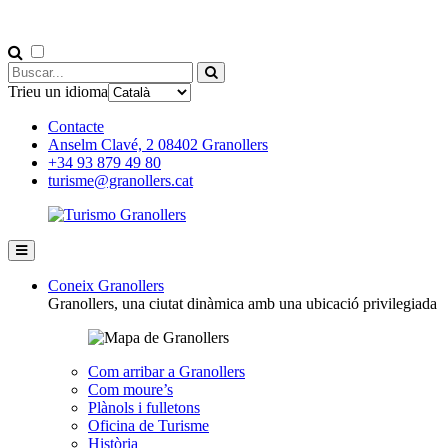
Trieu un idioma
Contacte
Anselm Clavé, 2 08402 Granollers
+34 93 879 49 80
turisme@granollers.cat
Coneix Granollers
Granollers, una ciutat dinàmica amb una ubicació privilegiada
Com arribar a Granollers
Com moure’s
Plànols i fulletons
Oficina de Turisme
Història