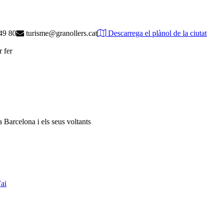
49 80
turisme@granollers.cat
Descarrega el plànol de la ciutat
r fer
a Barcelona i els seus voltants
Fai