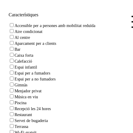
Característiques
Accessible per a persones amb mobilitat reduïda
Aire condicionat
Al centre
Aparcament per a clients
Bar
Caixa forta
Calefacció
Espai infantil
Espai per a fumadors
Espai per a no fumadors
Gimnàs
Menjador privat
Música en viu
Piscina
Recepció les 24 hores
Restaurant
Servei de bugaderia
Terrassa
Wi-Fi gratuït