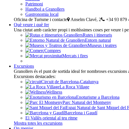
Patrimoni
Handbol a Granollers
Gastronomia local
Oficina de Turisme i contacte
Anselm Clavé, 2
+34 93 879 
Què veure i què fer
Una ciutat amb caràcter propi i moltíssimes coses per veure i pe
Rutes i itineraris
Entorn natural
Museus i teatres
Compres
Mercats i fires
Excursions
Granollers és el punt de sortida ideal fer nombroses excursions 
Excursions destacades:
Circuit de Barcelona-Catalunya
La Roca Village
Wellness
Enoturisme a Barcelona
Parc Natural del Montseny
Espai Natural de Sant Miquel del 
Barcelona i Gaudí
El Vallès oriental al teu ritme
Mostra totes les excursions
On menjar