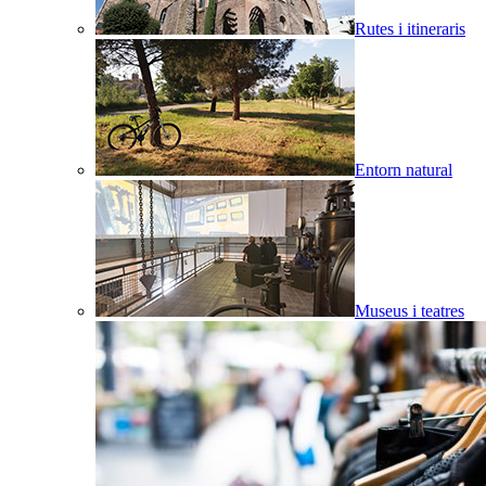
Rutes i itineraris
Entorn natural
Museus i teatres