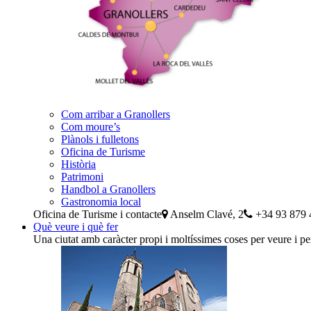
Com arribar a Granollers
Com moure’s
Plànols i fulletons
Oficina de Turisme
Història
Patrimoni
Handbol a Granollers
Gastronomia local
Oficina de Turisme i contacte
Anselm Clavé, 2
+34 93 879 
Què veure i què fer
Una ciutat amb caràcter propi i moltíssimes coses per veure i pe