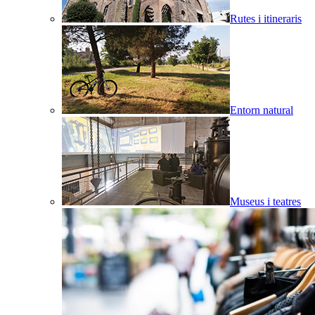
Rutes i itineraris
Entorn natural
Museus i teatres