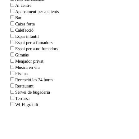
Al centre
Aparcament per a clients
Bar
Caixa forta
Calefacció
Espai infantil
Espai per a fumadors
Espai per a no fumadors
Gimnàs
Menjador privat
Música en viu
Piscina
Recepció les 24 hores
Restaurant
Servei de bugaderia
Terrassa
Wi-Fi gratuït