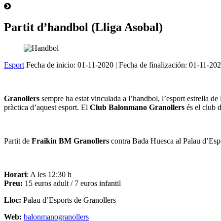
Partit d’handbol (Lliga Asobal)
Esport
Fecha de inicio:
01-11-2020
| Fecha de finalización:
01-11-20
Granollers
sempre ha estat vinculada a l’handbol, l’esport estrella de
pràctica d’aquest esport. El
Club Balonmano Granollers
és el club d
Partit de
Fraikin BM Granollers
contra Bada Huesca al Palau d’Esport
Horari
: A les 12:30 h
Preu:
15 euros adult / 7 euros infantil
Lloc:
Palau d’Esports de Granollers
Web:
balonmanogranollers