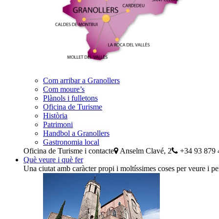
Com arribar a Granollers
Com moure’s
Plànols i fulletons
Oficina de Turisme
Història
Patrimoni
Handbol a Granollers
Gastronomia local
Oficina de Turisme i contacte
Anselm Clavé, 2
+34 93 879 
Què veure i què fer
Una ciutat amb caràcter propi i moltíssimes coses per veure i pe