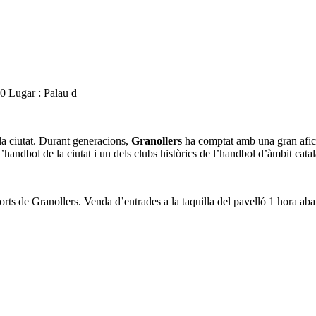
20
Lugar : Palau d
 la ciutat. Durant generacions,
Granollers
ha comptat amb una gran afició 
’handbol de la ciutat i un dels clubs històrics de l’handbol d’àmbit català
s de Granollers. Venda d’entrades a la taquilla del pavelló 1 hora aban