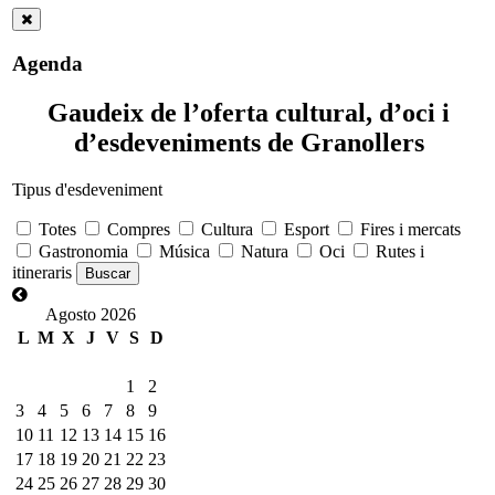
Agenda
Gaudeix de l’oferta cultural, d’oci i
d’esdeveniments de Granollers
Tipus d'esdeveniment
Totes
Compres
Cultura
Esport
Fires i mercats
Gastronomia
Música
Natura
Oci
Rutes i
itineraris
Agosto 2026
L
M
X
J
V
S
D
1
2
3
4
5
6
7
8
9
10
11
12
13
14
15
16
17
18
19
20
21
22
23
24
25
26
27
28
29
30