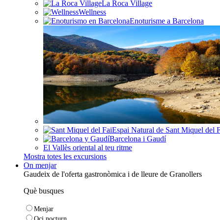
La Roca Village
Wellness
Enoturisme a Barcelona
Espai Natural de Sant Miquel del 
Barcelona i Gaudí
El Vallès oriental al teu ritme
Mostra totes les excursions
On menjar
Gaudeix de l'oferta gastronòmica i de lleure de Granollers
Què busques
Menjar
Oci nocturn