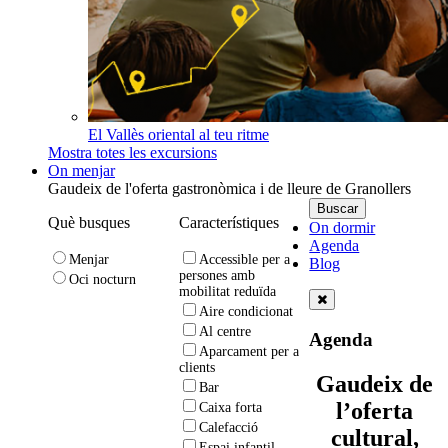
El Vallès oriental al teu ritme
Mostra totes les excursions
On menjar
Gaudeix de l'oferta gastronòmica i de lleure de Granollers
Què busques
Característiques
On dormir
Agenda
Menjar
Accessible per a
Blog
persones amb
Oci nocturn
mobilitat reduïda
Aire condicionat
Al centre
Agenda
Aparcament per a
clients
Gaudeix de
Bar
l’oferta
Caixa forta
Calefacció
cultural,
Espai infantil