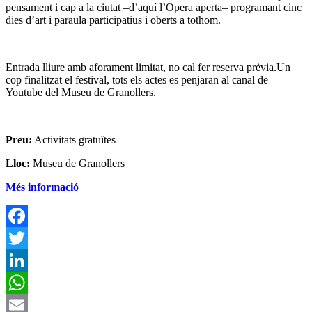
pensament i cap a la ciutat –d’aquí l’Opera aperta– programant cinc
dies d’art i paraula participatius i oberts a tothom.
Entrada lliure amb aforament limitat, no cal fer reserva prèvia.Un
cop finalitzat el festival, tots els actes es penjaran al canal de
Youtube del Museu de Granollers.
Preu:
Activitats gratuïtes
Lloc:
Museu de Granollers
Més informació
F
T
L