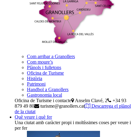
Com arribar a Granollers
Com moure’s
Plànols i fulletons
Oficina de Turisme
Història
Patrimoni
Handbol a Granollers
Gastronomia local
Oficina de Turisme i contacte
Anselm Clavé, 2
+34 93
879 49 80
turisme@granollers.cat
Descarrega el plànol
de la ciutat
Què veure i què fer
Una ciutat amb caràcter propi i moltíssimes coses per veure i
per fer