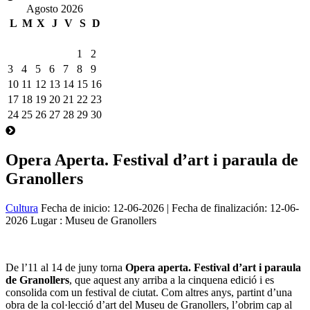
Agosto 2026
L
M
X
J
V
S
D
1
2
3
4
5
6
7
8
9
10
11
12
13
14
15
16
17
18
19
20
21
22
23
24
25
26
27
28
29
30
Opera Aperta. Festival d’art i paraula de
Granollers
Cultura
Fecha de inicio:
12-06-2026
| Fecha de finalización:
12-06-
2026
Lugar : Museu de Granollers
De l’11 al 14 de juny torna
Opera aperta. Festival d’art i paraula
de Granollers
, que aquest any arriba a la cinquena edició i es
consolida com un festival de ciutat. Com altres anys, partint d’una
obra de la col·lecció d’art del Museu de Granollers, l’obrim cap al