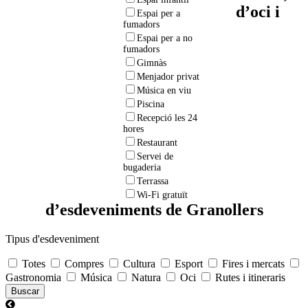
d’oci i
Espai per a
fumadors
Espai per a no
fumadors
Gimnàs
Menjador privat
Música en viu
Piscina
Recepció les 24
hores
Restaurant
Servei de
bugaderia
Terrassa
Wi-Fi gratuït
d’esdeveniments de Granollers
Tipus d'esdeveniment
Totes
Compres
Cultura
Esport
Fires i mercats
Gastronomia
Música
Natura
Oci
Rutes i itineraris