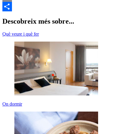
E
C
Descobreix més sobre...
Què veure i què fer
On dormir