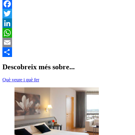
F
T
L
E
C
Descobreix més sobre...
Què veure i què fer