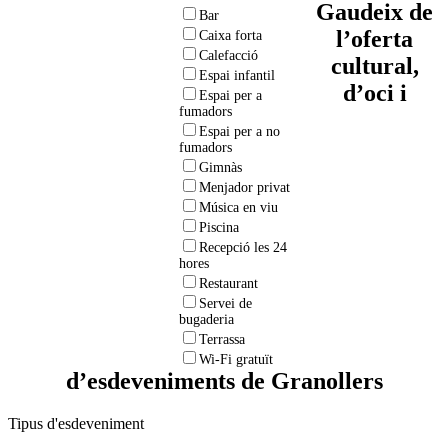
Gaudeix de
Bar
l’oferta
Caixa forta
Calefacció
cultural,
Espai infantil
d’oci i
Espai per a
fumadors
Espai per a no
fumadors
Gimnàs
Menjador privat
Música en viu
Piscina
Recepció les 24
hores
Restaurant
Servei de
bugaderia
Terrassa
Wi-Fi gratuït
d’esdeveniments de Granollers
Tipus d'esdeveniment