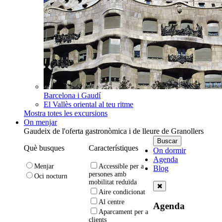
Barcelona i Gaudí
El Vallès oriental al teu ritme
Mostra totes les excursions
On menjar
Gaudeix de l'oferta gastronòmica i de lleure de Granollers
Què busques
Característiques
On dormir
Agenda
Menjar
Accessible per a
Blog
persones amb
Oci nocturn
mobilitat reduïda
Aire condicionat
Al centre
Agenda
Aparcament per a
clients