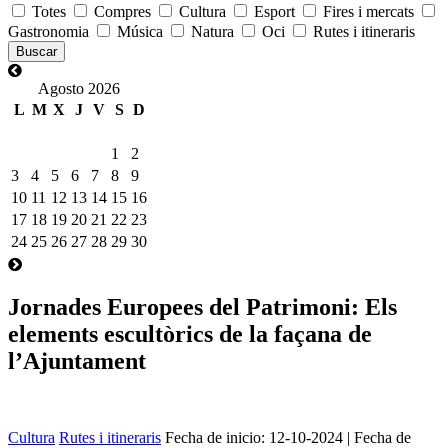
Totes
Compres
Cultura
Esport
Fires i mercats
Gastronomia
Música
Natura
Oci
Rutes i itineraris
Agosto 2026
L
M
X
J
V
S
D
1
2
3
4
5
6
7
8
9
10
11
12
13
14
15
16
17
18
19
20
21
22
23
24
25
26
27
28
29
30
Jornades Europees del Patrimoni: Els
elements escultòrics de la façana de
l’Ajuntament
Cultura
Rutes i itineraris
Fecha de inicio:
12-10-2024
| Fecha de