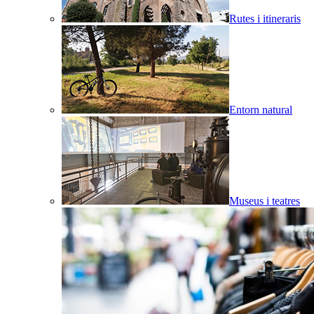
Rutes i itineraris
Entorn natural
Museus i teatres