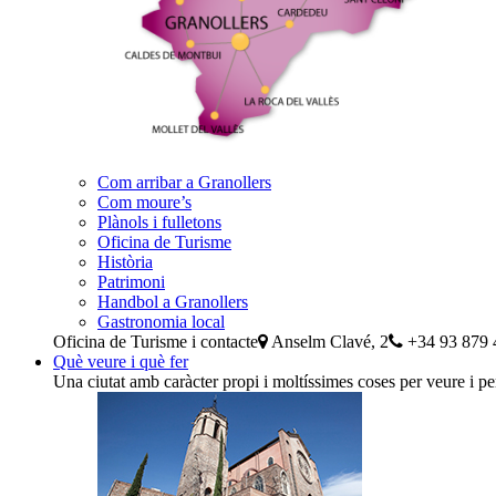
Com arribar a Granollers
Com moure’s
Plànols i fulletons
Oficina de Turisme
Història
Patrimoni
Handbol a Granollers
Gastronomia local
Oficina de Turisme i contacte
Anselm Clavé, 2
+34 93 879 
Què veure i què fer
Una ciutat amb caràcter propi i moltíssimes coses per veure i pe