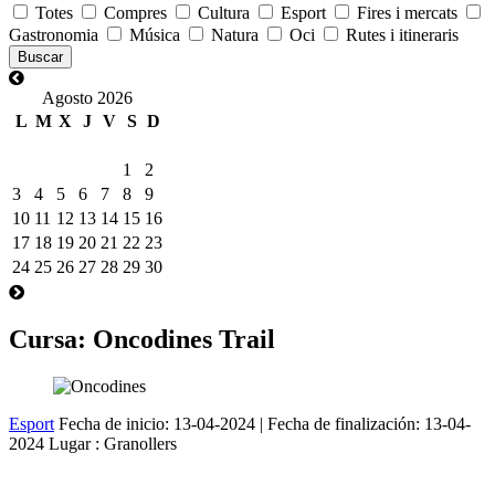
Totes
Compres
Cultura
Esport
Fires i mercats
Gastronomia
Música
Natura
Oci
Rutes i itineraris
Agosto 2026
L
M
X
J
V
S
D
1
2
3
4
5
6
7
8
9
10
11
12
13
14
15
16
17
18
19
20
21
22
23
24
25
26
27
28
29
30
Cursa: Oncodines Trail
Esport
Fecha de inicio:
13-04-2024
| Fecha de finalización:
13-04-
2024
Lugar : Granollers