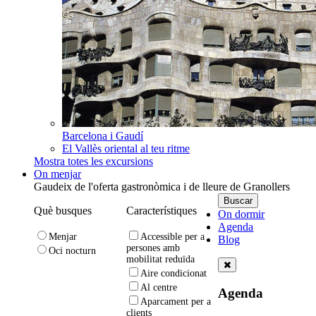
Barcelona i Gaudí
El Vallès oriental al teu ritme
Mostra totes les excursions
On menjar
Gaudeix de l'oferta gastronòmica i de lleure de Granollers
Què busques
Característiques
On dormir
Agenda
Menjar
Accessible per a
Blog
persones amb
Oci nocturn
mobilitat reduïda
Aire condicionat
Al centre
Agenda
Aparcament per a
clients