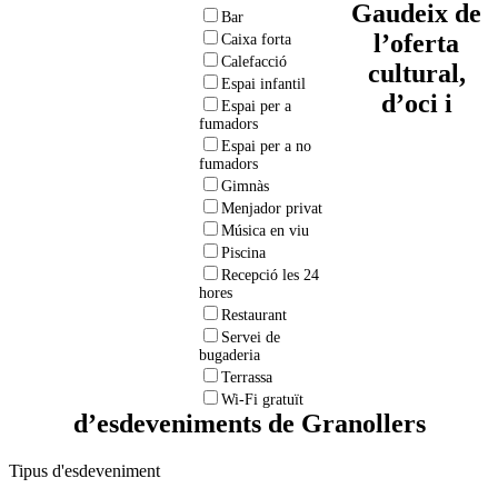
Gaudeix de
Bar
l’oferta
Caixa forta
Calefacció
cultural,
Espai infantil
d’oci i
Espai per a
fumadors
Espai per a no
fumadors
Gimnàs
Menjador privat
Música en viu
Piscina
Recepció les 24
hores
Restaurant
Servei de
bugaderia
Terrassa
Wi-Fi gratuït
d’esdeveniments de Granollers
Tipus d'esdeveniment