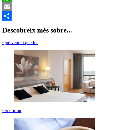
E
C
Descobreix més sobre...
Què veure i què fer
On dormir