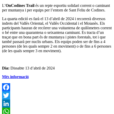
L’
OnCodines Trail
és un repte esportiu solidari corrent o caminant
per muntanya i per equips per l’entorn de Sant Feliu de Codines.
La quarta edició es farà el 13 d’abril de 2024 i recorrerà diversos
indrets del Vallès Oriental, el Vallès Occidental i el Moianès. Els
participants hauran de recórrer una vuitantena de quilòmetres corrent
o bé entre una quarantena o seixantena caminant. Es tracta d’un
traçat que en bona part és de muntanya i pistes forestals, tot i que
també passarà per nuclis urbans. Els equips poden ser de fins a 4
persones (de les quals sempre 2 en moviment) o de fins a 6 persones
(de les quals sempre 3 en moviment).
Dia:
Dissabte 13 d’abril de 2024
Més informació
F
T
L