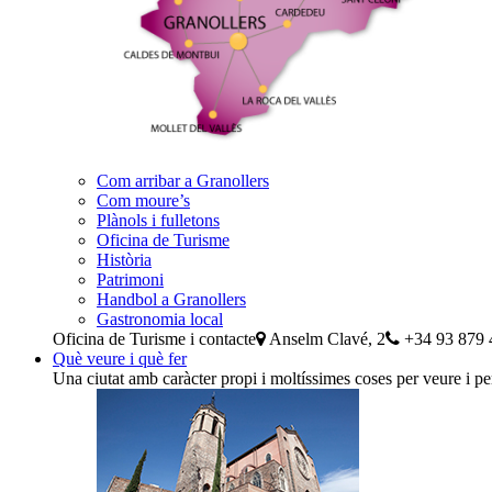
Com arribar a Granollers
Com moure’s
Plànols i fulletons
Oficina de Turisme
Història
Patrimoni
Handbol a Granollers
Gastronomia local
Oficina de Turisme i contacte
Anselm Clavé, 2
+34 93 879 
Què veure i què fer
Una ciutat amb caràcter propi i moltíssimes coses per veure i pe