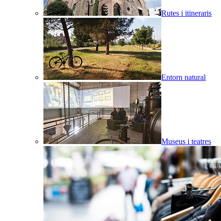
Rutes i itineraris
Entorn natural
Museus i teatres