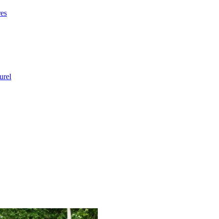
res
urel