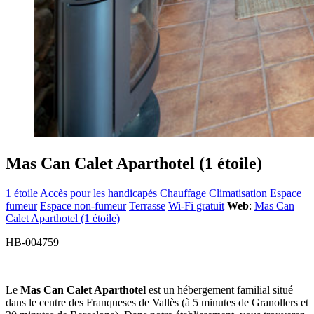
Mas Can Calet Aparthotel (1 étoile)
1 étoile
Accès pour les handicapés
Chauffage
Climatisation
Espace
fumeur
Espace non-fumeur
Terrasse
Wi-Fi gratuit
Web
:
Mas Can
Calet Aparthotel (1 étoile)
HB-004759
Le
Mas Can Calet Aparthotel
est un hébergement familial situé
dans le centre des Franqueses de Vallès (à 5 minutes de Granollers et