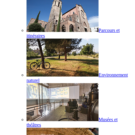
Parcours et
itinéraires
Environnement
naturel
Musées et
théâtres