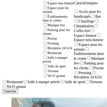
Caractéristiques
Espace non-fumeur
Espace pour les
Accès pour les
enfants
handicapés
Bar
Établissements
dans le centre
Chauffage
Musique live
Climatisation
Parking pour les
Coffre-fort
clients
Espace fumeur
Piscine
Espace non-fumeur
Pressing
Espace pour les
Réception 24 h/24
enfants
Restaurant
Établissements dans
Salle à manger
le centre
Musique
privée
live
Parking pour
Salle de sport
les clients
Piscine
Terrasse
Pressing
Wi-Fi gratuit
Réception 24 h/24
Restaurant
Salle à manger privée
Salle de sport
Terrasse
Wi-Fi gratuit