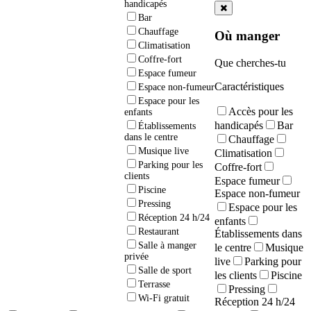
handicapés
Bar
Chauffage
Où manger
Climatisation
Coffre-fort
Que cherches-tu
Espace fumeur
Caractéristiques
Espace non-fumeur
Espace pour les
Accès pour les
enfants
handicapés
Bar
Établissements
dans le centre
Chauffage
Musique live
Climatisation
Parking pour les
Coffre-fort
clients
Espace fumeur
Piscine
Espace non-fumeur
Pressing
Espace pour les
Réception 24 h/24
enfants
Restaurant
Établissements dans
Salle à manger
le centre
Musique
privée
live
Parking pour
Salle de sport
les clients
Piscine
Terrasse
Pressing
Wi-Fi gratuit
Réception 24 h/24