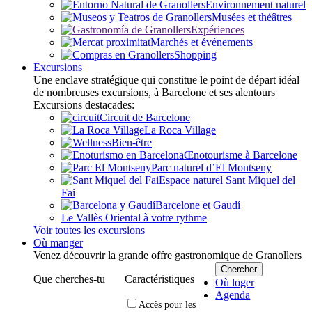
Environnement naturel
Musées et théâtres
Expériences
Marchés et événements
Shopping
Excursions
Une enclave stratégique qui constitue le point de départ idéal
de nombreuses excursions, à Barcelone et ses alentours
Excursions destacades:
Circuit de Barcelone
La Roca Village
Bien-être
Œnotourisme à Barcelone
Parc naturel d’El Montseny
Espace naturel Sant Miquel del
Fai
Barcelone et Gaudí
Le Vallès Oriental à votre rythme
Voir toutes les excursions
Où manger
Venez découvrir la grande offre gastronomique de Granollers
Que cherches-tu
Caractéristiques
Où loger
Agenda
Accès pour les