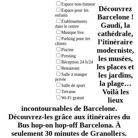
Espace non-fumeur
Découvrez
Espace pour les
Barcelone !
enfants
Établissements
Gaudí, la
dans le centre
cathédrale,
Musique live
Parking pour les
l’itinéraire
clients
moderniste,
Piscine
Pressing
les musées,
Réception 24 h/24
les places et
Restaurant
les jardins,
Salle à manger
privée
la plage…
Salle de sport
Voilà les
Terrasse
Wi-Fi gratuit
lieux
incontournables de Barcelone.
Découvrez-les grâce aux itinéraires du
Bus hop-on hop-off Barcelona. À
seulement 30 minutes de Granollers.