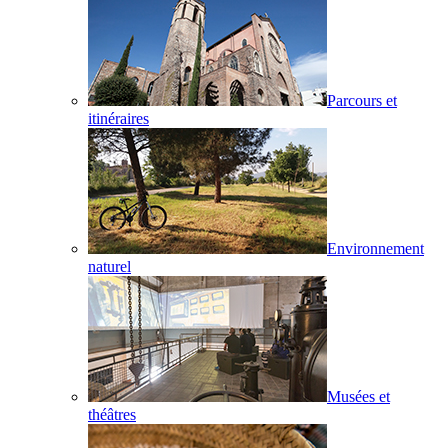
Parcours et
itinéraires
Environnement
naturel
Musées et
théâtres