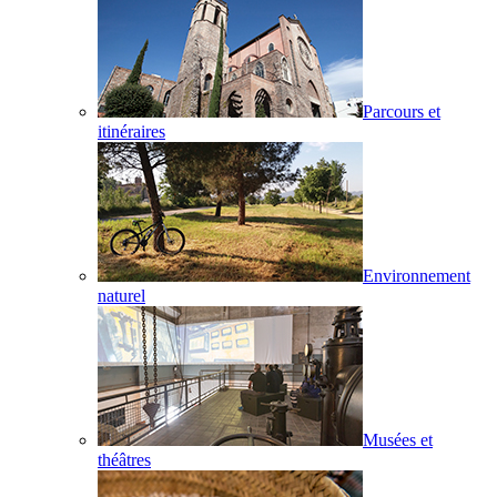
Parcours et
itinéraires
Environnement
naturel
Musées et
théâtres