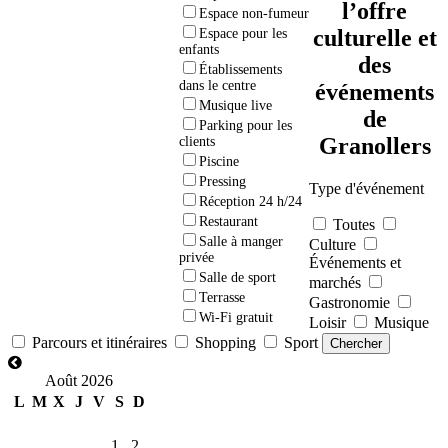
l’offre
Espace non-fumeur
culturelle et
Espace pour les
enfants
des
Établissements
dans le centre
événements
Musique live
de
Parking pour les
Granollers
clients
Piscine
Pressing
Type d'événement
Réception 24 h/24
Restaurant
Toutes
Salle à manger
Culture
privée
Événements et
Salle de sport
marchés
Terrasse
Gastronomie
Wi-Fi gratuit
Loisir
Musique
Parcours et itinéraires
Shopping
Sport
Août 2026
L
M
X
J
V
S
D
1
2