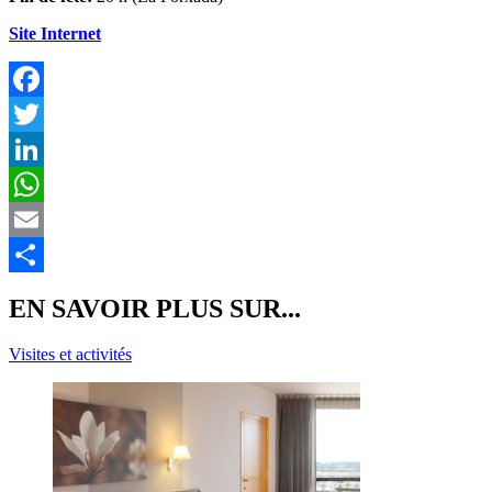
Site Internet
F
T
L
E
P
EN SAVOIR PLUS SUR...
Visites et activités