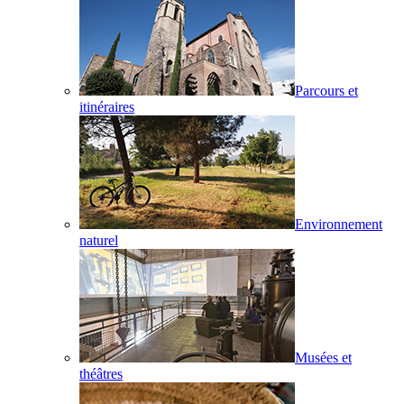
Parcours et
itinéraires
Environnement
naturel
Musées et
théâtres