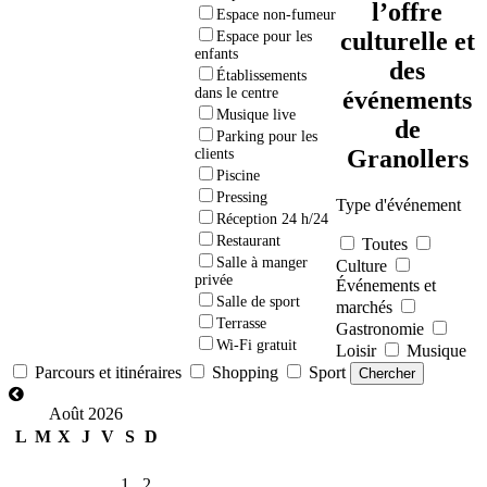
l’offre
Espace non-fumeur
culturelle et
Espace pour les
enfants
des
Établissements
dans le centre
événements
Musique live
de
Parking pour les
Granollers
clients
Piscine
Pressing
Type d'événement
Réception 24 h/24
Restaurant
Toutes
Salle à manger
Culture
privée
Événements et
Salle de sport
marchés
Terrasse
Gastronomie
Wi-Fi gratuit
Loisir
Musique
Parcours et itinéraires
Shopping
Sport
Août 2026
L
M
X
J
V
S
D
1
2