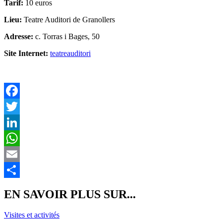
Tarif:
10 euros
Lieu:
Teatre Auditori de Granollers
Adresse:
c. Torras i Bages, 50
Site Internet:
teatreauditori
F
T
L
E
P
EN SAVOIR PLUS SUR...
Visites et activités