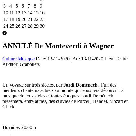
3
4
5
6
7
8
9
10
11
12
13
14
15
16
17
18
19
20
21
22
23
24
25
26
27
28
29
30
ANNULÉ De Monteverdi à Wagner
Culture
Musique
Date:
13-11-2020
| Au:
13-11-2020
Lieu: Teatre
Auditori Granollers
Un voyage sur trois siècles, par
Jordi Domènech,
l’un des
meilleurs chanteurs actuels au monde qui vous fera découvrir la
musique de tous styles et toutes époques. Jordi Domènech
présentera, entre autres, des œuvres de Purcell, Handel, Mozart et
Gluck.
Horaire:
20:00 h