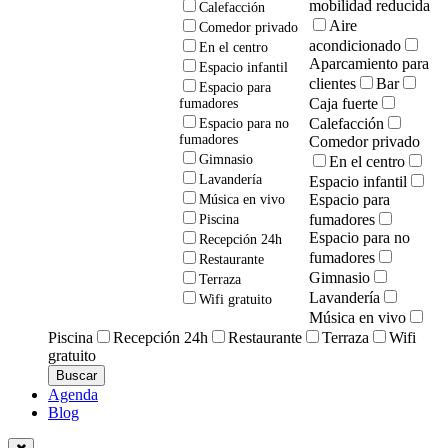
mobilidad reducida
Calefacción
Aire
Comedor privado
acondicionado
En el centro
Aparcamiento para
Espacio infantil
clientes
Bar
Espacio para
Caja fuerte
fumadores
Calefacción
Espacio para no
fumadores
Comedor privado
Gimnasio
En el centro
Lavandería
Espacio infantil
Espacio para
Música en vivo
fumadores
Piscina
Espacio para no
Recepción 24h
fumadores
Restaurante
Gimnasio
Terraza
Lavandería
Wifi gratuito
Música en vivo
Piscina
Recepción 24h
Restaurante
Terraza
Wifi
gratuito
Agenda
Blog