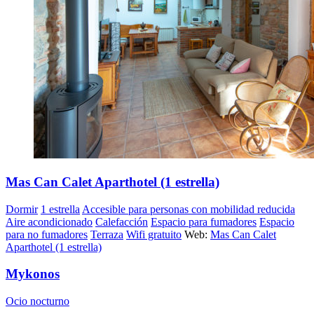
Mas Can Calet Aparthotel (1 estrella)
Dormir
1 estrella
Accesible para personas con mobilidad reducida
Aire acondicionado
Calefacción
Espacio para fumadores
Espacio
para no fumadores
Terraza
Wifi gratuito
Web:
Mas Can Calet
Aparthotel (1 estrella)
Mykonos
Ocio nocturno