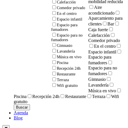
mobilidad reducida
Calefacción
Aire
Comedor privado
acondicionado
En el centro
Aparcamiento para
Espacio infantil
clientes
Bar
Espacio para
Caja fuerte
fumadores
Calefacción
Espacio para no
fumadores
Comedor privado
Gimnasio
En el centro
Lavandería
Espacio infantil
Espacio para
Música en vivo
fumadores
Piscina
Espacio para no
Recepción 24h
fumadores
Restaurante
Gimnasio
Terraza
Lavandería
Wifi gratuito
Música en vivo
Piscina
Recepción 24h
Restaurante
Terraza
Wifi
gratuito
Agenda
Blog