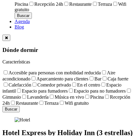
Piscina
Recepción 24h
Restaurante
Terraza
Wifi
gratuito
Agenda
Blog
Dónde dormir
Características
Accesible para personas con mobilidad reducida
Aire
acondicionado
Aparcamiento para clientes
Bar
Caja fuerte
Calefacción
Comedor privado
En el centro
Espacio
infantil
Espacio para fumadores
Espacio para no fumadores
Gimnasio
Lavandería
Música en vivo
Piscina
Recepción
24h
Restaurante
Terraza
Wifi gratuito
Hotel Express by Holiday Inn (3 estrellas)