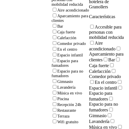
hotelera de
mobilidad reducida
Granollers
Aire acondicionado
Aparcamiento para
Características
clientes
Bar
Accesible para
personas con
Caja fuerte
mobilidad reducida
Calefacción
Aire
Comedor privado
acondicionado
En el centro
Aparcamiento para
Espacio infantil
clientes
Bar
Espacio para
Caja fuerte
fumadores
Calefacción
Espacio para no
fumadores
Comedor privado
Gimnasio
En el centro
Lavandería
Espacio infantil
Espacio para
Música en vivo
fumadores
Piscina
Espacio para no
Recepción 24h
fumadores
Restaurante
Gimnasio
Terraza
Lavandería
Wifi gratuito
Música en vivo