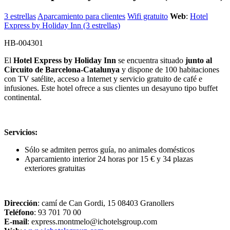
3 estrellas
Aparcamiento para clientes
Wifi gratuito
Web
:
Hotel
Express by Holiday Inn (3 estrellas)
HB-004301
El
Hotel Express by Holiday Inn
se encuentra situado
junto al
Circuito de Barcelona-Catalunya
y dispone de 100 habitaciones
con TV satélite, acceso a Internet y servicio gratuito de café e
infusiones. Este hotel ofrece a sus clientes un desayuno tipo buffet
continental.
Servicios:
Sólo se admiten perros guía, no animales domésticos
Aparcamiento interior 24 horas por 15 € y 34 plazas
exteriores gratuitas
Dirección
: camí de Can Gordi, 15 08403 Granollers
Teléfono
: 93 701 70 00
E-mail
: express.montmelo@ichotelsgroup.com