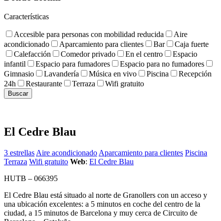
Características
Accesible para personas con mobilidad reducida
Aire
acondicionado
Aparcamiento para clientes
Bar
Caja fuerte
Calefacción
Comedor privado
En el centro
Espacio
infantil
Espacio para fumadores
Espacio para no fumadores
Gimnasio
Lavandería
Música en vivo
Piscina
Recepción
24h
Restaurante
Terraza
Wifi gratuito
El Cedre Blau
3 estrellas
Aire acondicionado
Aparcamiento para clientes
Piscina
Terraza
Wifi gratuito
Web
:
El Cedre Blau
HUTB – 066395
El Cedre Blau está situado al norte de Granollers con un acceso y
una ubicación excelentes: a 5 minutos en coche del centro de la
ciudad, a 15 minutos de Barcelona y muy cerca de Circuito de