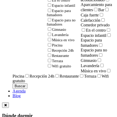
En el centro
Aparcamiento para
Espacio infantil
clientes
Bar
Espacio para
Caja fuerte
fumadores
Calefacción
Espacio para no
fumadores
Comedor privado
Gimnasio
En el centro
Lavandería
Espacio infantil
Espacio para
Música en vivo
fumadores
Piscina
Espacio para no
Recepción 24h
fumadores
Restaurante
Gimnasio
Terraza
Lavandería
Wifi gratuito
Música en vivo
Piscina
Recepción 24h
Restaurante
Terraza
Wifi
gratuito
Agenda
Blog
Dónde dormir