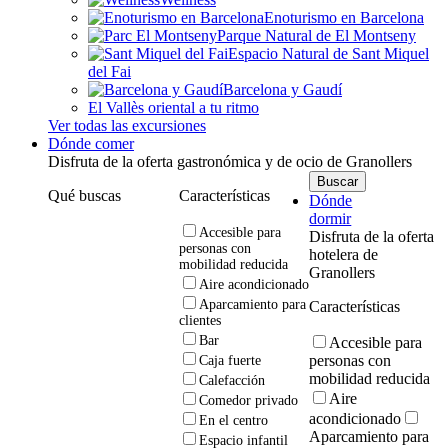
Enoturismo en Barcelona
Parque Natural de El Montseny
Espacio Natural de Sant Miquel
del Fai
Barcelona y Gaudí
El Vallès oriental a tu ritmo
Ver todas las excursiones
Dónde comer
Disfruta de la oferta gastronómica y de ocio de Granollers
Qué buscas
Características
Dónde
dormir
Accesible para
Disfruta de la oferta
personas con
hotelera de
mobilidad reducida
Granollers
Aire acondicionado
Aparcamiento para
Características
clientes
Bar
Accesible para
personas con
Caja fuerte
mobilidad reducida
Calefacción
Aire
Comedor privado
acondicionado
En el centro
Aparcamiento para
Espacio infantil