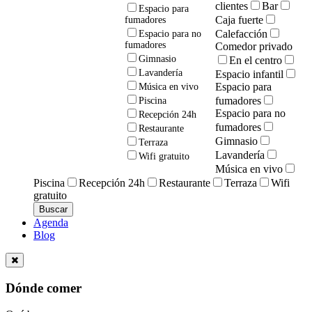
clientes
Bar
Espacio para
Caja fuerte
fumadores
Calefacción
Espacio para no
fumadores
Comedor privado
Gimnasio
En el centro
Lavandería
Espacio infantil
Espacio para
Música en vivo
fumadores
Piscina
Espacio para no
Recepción 24h
fumadores
Restaurante
Gimnasio
Terraza
Lavandería
Wifi gratuito
Música en vivo
Piscina
Recepción 24h
Restaurante
Terraza
Wifi
gratuito
Agenda
Blog
Dónde comer