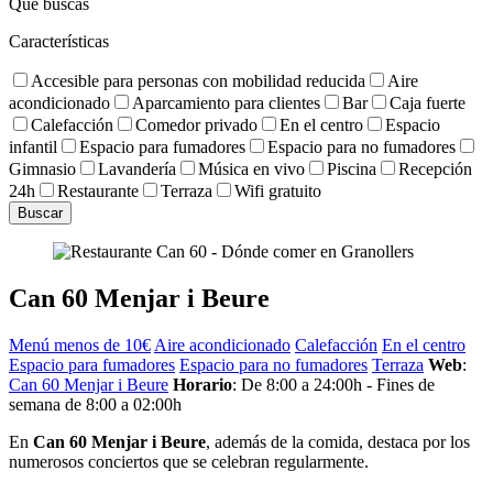
Qué buscas
Características
Accesible para personas con mobilidad reducida
Aire
acondicionado
Aparcamiento para clientes
Bar
Caja fuerte
Calefacción
Comedor privado
En el centro
Espacio
infantil
Espacio para fumadores
Espacio para no fumadores
Gimnasio
Lavandería
Música en vivo
Piscina
Recepción
24h
Restaurante
Terraza
Wifi gratuito
Can 60 Menjar i Beure
Menú menos de 10€
Aire acondicionado
Calefacción
En el centro
Espacio para fumadores
Espacio para no fumadores
Terraza
Web
:
Can 60 Menjar i Beure
Horario
: De 8:00 a 24:00h - Fines de
semana de 8:00 a 02:00h
En
Can 60 Menjar i Beure
, además de la comida, destaca por los
numerosos conciertos que se celebran regularmente.