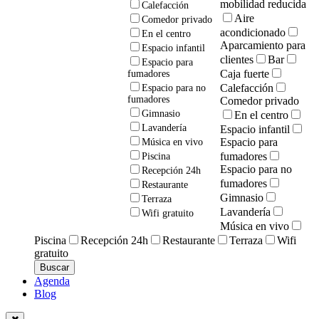
mobilidad reducida
Calefacción
Aire
Comedor privado
acondicionado
En el centro
Aparcamiento para
Espacio infantil
clientes
Bar
Espacio para
Caja fuerte
fumadores
Calefacción
Espacio para no
fumadores
Comedor privado
Gimnasio
En el centro
Lavandería
Espacio infantil
Espacio para
Música en vivo
fumadores
Piscina
Espacio para no
Recepción 24h
fumadores
Restaurante
Gimnasio
Terraza
Lavandería
Wifi gratuito
Música en vivo
Piscina
Recepción 24h
Restaurante
Terraza
Wifi
gratuito
Agenda
Blog