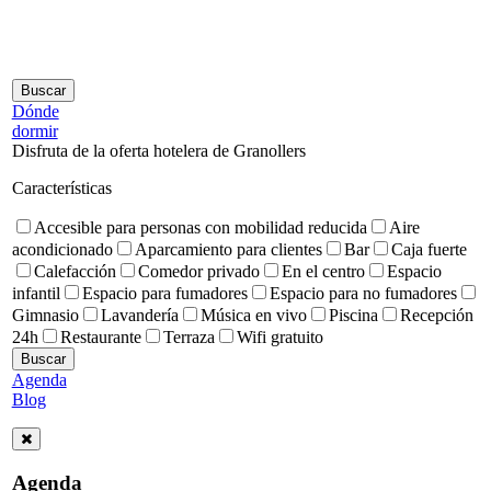
Dónde
dormir
Disfruta de la oferta hotelera de Granollers
Características
Accesible para personas con mobilidad reducida
Aire
acondicionado
Aparcamiento para clientes
Bar
Caja fuerte
Calefacción
Comedor privado
En el centro
Espacio
infantil
Espacio para fumadores
Espacio para no fumadores
Gimnasio
Lavandería
Música en vivo
Piscina
Recepción
24h
Restaurante
Terraza
Wifi gratuito
Agenda
Blog
Agenda