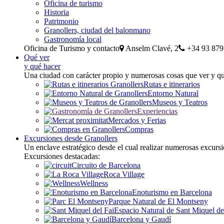
Oficina de turismo
Historia
Patrimonio
Granollers, ciudad del balonmano
Gastronomía local
Oficina de Turismo y contacto
Anselm Clavé, 2
+34 93 879
Qué ver
y qué hacer
Una ciudad con carácter propio y numerosas cosas que ver y q
Rutas e itinerarios
Entorno Natural
Museos y Teatros
Experiencias
Mercados y Ferias
Compras
Excursiones desde Granollers
Un enclave estratégico desde el cual realizar numerosas excurs
Excursiones destacadas:
Circuito de Barcelona
Roca Village
Wellness
Enoturismo en Barcelona
Parque Natural de El Montseny
Espacio Natural de Sant Miquel de
Barcelona y Gaudí