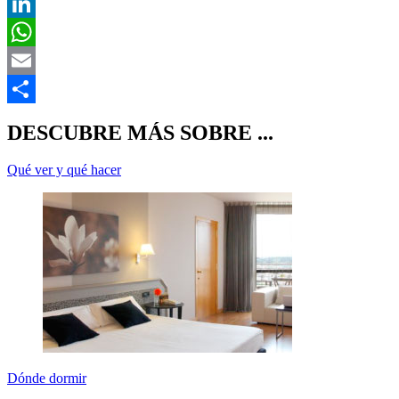
T
L
E
C
DESCUBRE MÁS SOBRE ...
Qué ver y qué hacer
Dónde dormir