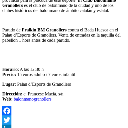
provincia para la práctica de este deporte. El
Club Balonmano
Granollers
es el club de balonmano de la ciudad y uno de los
clubes históricos del balonmano de ámbito catalán y estatal.
Partido de
Fraikin BM Granollers
contra el Bada Huesca
en el
Palau d’Esports de Granollers. Venta de entradas en la taquilla del
pabellon 1 hora antes de cada partido.
Horario
: A las 12:30 h
Precio:
15 euros adulto / 7 euros infantil
Lugar:
Palau d’Esports de Granollers
Dirección:
c. Francesc Macià, s/n
Web:
balonmanogranollers
F