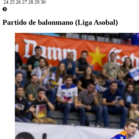
24
25
26
27
28
29
30
Partido de balonmano (Liga Asobal)