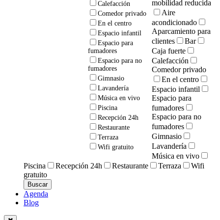
mobilidad reducida
Calefacción
Aire
Comedor privado
acondicionado
En el centro
Aparcamiento para
Espacio infantil
clientes
Bar
Espacio para
Caja fuerte
fumadores
Calefacción
Espacio para no
fumadores
Comedor privado
Gimnasio
En el centro
Lavandería
Espacio infantil
Espacio para
Música en vivo
fumadores
Piscina
Espacio para no
Recepción 24h
fumadores
Restaurante
Gimnasio
Terraza
Lavandería
Wifi gratuito
Música en vivo
Piscina
Recepción 24h
Restaurante
Terraza
Wifi
gratuito
Agenda
Blog