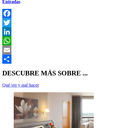
Entradas
F
T
L
E
C
DESCUBRE MÁS SOBRE ...
Qué ver y qué hacer