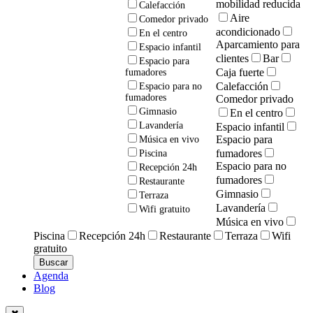
mobilidad reducida
Calefacción
Aire
Comedor privado
acondicionado
En el centro
Aparcamiento para
Espacio infantil
clientes
Bar
Espacio para
Caja fuerte
fumadores
Calefacción
Espacio para no
fumadores
Comedor privado
Gimnasio
En el centro
Lavandería
Espacio infantil
Espacio para
Música en vivo
fumadores
Piscina
Espacio para no
Recepción 24h
fumadores
Restaurante
Gimnasio
Terraza
Lavandería
Wifi gratuito
Música en vivo
Piscina
Recepción 24h
Restaurante
Terraza
Wifi
gratuito
Agenda
Blog