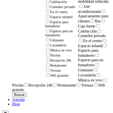
mobilidad reducida
Calefacción
Aire
Comedor privado
acondicionado
En el centro
Aparcamiento para
Espacio infantil
clientes
Bar
Espacio para
Caja fuerte
fumadores
Calefacción
Espacio para no
fumadores
Comedor privado
Gimnasio
En el centro
Lavandería
Espacio infantil
Espacio para
Música en vivo
fumadores
Piscina
Espacio para no
Recepción 24h
fumadores
Restaurante
Gimnasio
Terraza
Lavandería
Wifi gratuito
Música en vivo
Piscina
Recepción 24h
Restaurante
Terraza
Wifi
gratuito
Agenda
Blog