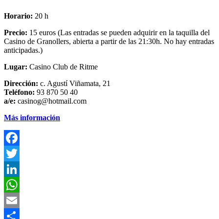
Horario:
20 h
Precio:
15 euros (Las entradas se pueden adquirir en la taquilla del
Casino de Granollers, abierta a partir de las 21:30h. No hay entradas
anticipadas.)
Lugar:
Casino Club de Ritme
Dirección:
c. Agustí Viñamata, 21
Teléfono:
93 870 50 40
a/e:
casinog@hotmail.com
Más información
F
T
L
E