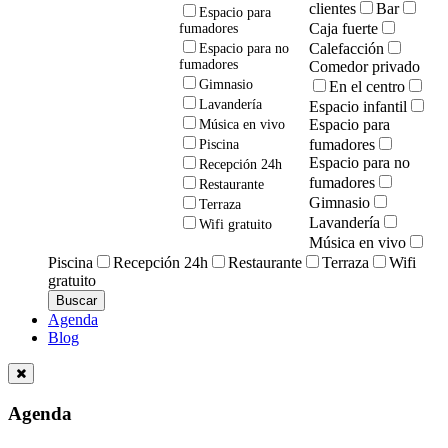
clientes
Bar
Espacio para
Caja fuerte
fumadores
Calefacción
Espacio para no
fumadores
Comedor privado
Gimnasio
En el centro
Lavandería
Espacio infantil
Espacio para
Música en vivo
fumadores
Piscina
Espacio para no
Recepción 24h
fumadores
Restaurante
Gimnasio
Terraza
Lavandería
Wifi gratuito
Música en vivo
Piscina
Recepción 24h
Restaurante
Terraza
Wifi
gratuito
Agenda
Blog
Agenda