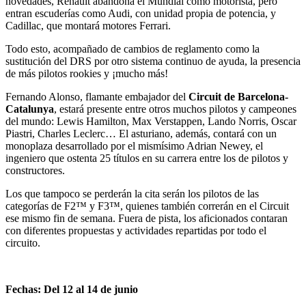
novedades, Renault abandona el Mundial como motorista, pero
entran escuderías como Audi, con unidad propia de potencia, y
Cadillac, que montará motores Ferrari.
Todo esto, acompañado de cambios de reglamento como la
sustitución del DRS por otro sistema continuo de ayuda, la presencia
de más pilotos rookies y ¡mucho más!
Fernando Alonso, flamante embajador del
Circuit de Barcelona-
Catalunya
, estará presente entre otros muchos pilotos y campeones
del mundo: Lewis Hamilton, Max Verstappen, Lando Norris, Oscar
Piastri, Charles Leclerc… El asturiano, además, contará con un
monoplaza desarrollado por el mismísimo Adrian Newey, el
ingeniero que ostenta 25 títulos en su carrera entre los de pilotos y
constructores.
Los que tampoco se perderán la cita serán los pilotos de las
categorías de F2™ y F3™, quienes también correrán en el Circuit
ese mismo fin de semana. Fuera de pista, los aficionados contaran
con diferentes propuestas y actividades repartidas por todo el
circuito.
Fechas:
Del 12 al 14 de junio