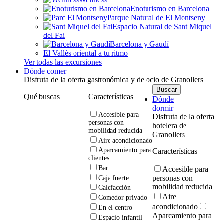
Enoturismo en Barcelona
Parque Natural de El Montseny
Espacio Natural de Sant Miquel
del Fai
Barcelona y Gaudí
El Vallès oriental a tu ritmo
Ver todas las excursiones
Dónde comer
Disfruta de la oferta gastronómica y de ocio de Granollers
Qué buscas
Características
Dónde
dormir
Accesible para
Disfruta de la oferta
personas con
hotelera de
mobilidad reducida
Granollers
Aire acondicionado
Aparcamiento para
Características
clientes
Bar
Accesible para
personas con
Caja fuerte
mobilidad reducida
Calefacción
Aire
Comedor privado
acondicionado
En el centro
Aparcamiento para
Espacio infantil