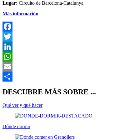
Lugar:
Circuito de Barcelona-Catalunya
Más información
F
T
L
E
C
DESCUBRE MÁS SOBRE ...
Qué ver y qué hacer
Dónde dormir