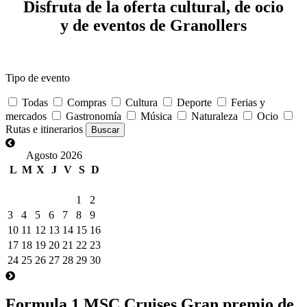
Disfruta de la oferta cultural, de ocio
y de eventos de Granollers
Tipo de evento
Todas
Compras
Cultura
Deporte
Ferias y
mercados
Gastronomía
Música
Naturaleza
Ocio
Rutas e itinerarios
Agosto 2026
L
M
X
J
V
S
D
1
2
3
4
5
6
7
8
9
10
11
12
13
14
15
16
17
18
19
20
21
22
23
24
25
26
27
28
29
30
Formula 1 MSC Cruises Gran premio de