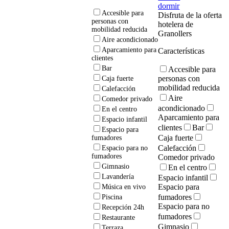
dormir
Accesible para
Disfruta de la oferta
personas con
hotelera de
mobilidad reducida
Granollers
Aire acondicionado
Aparcamiento para
Características
clientes
Bar
Accesible para
personas con
Caja fuerte
mobilidad reducida
Calefacción
Aire
Comedor privado
acondicionado
En el centro
Aparcamiento para
Espacio infantil
clientes
Bar
Espacio para
Caja fuerte
fumadores
Calefacción
Espacio para no
fumadores
Comedor privado
Gimnasio
En el centro
Lavandería
Espacio infantil
Espacio para
Música en vivo
fumadores
Piscina
Espacio para no
Recepción 24h
fumadores
Restaurante
Gimnasio
Terraza