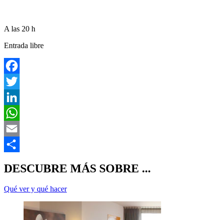
A las 20 h
Entrada libre
F
T
L
E
C
DESCUBRE MÁS SOBRE ...
Qué ver y qué hacer