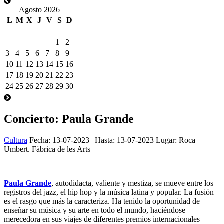
Agosto 2026
L
M
X
J
V
S
D
1
2
3
4
5
6
7
8
9
10
11
12
13
14
15
16
17
18
19
20
21
22
23
24
25
26
27
28
29
30
Concierto: Paula Grande
Cultura
Fecha:
13-07-2023
| Hasta:
13-07-2023
Lugar: Roca
Umbert. Fàbrica de les Arts
Paula Grande
, autodidacta, valiente y mestiza, se mueve entre los
registros del jazz, el hip hop y la música latina y popular. La fusión
es el rasgo que más la caracteriza. Ha tenido la oportunidad de
enseñar su música y su arte en todo el mundo, haciéndose
merecedora en sus viajes de diferentes premios internacionales