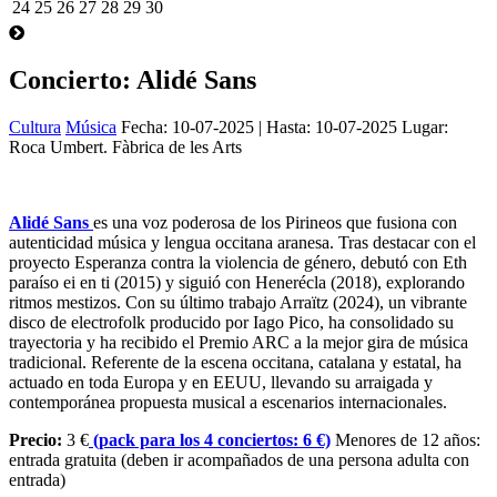
24
25
26
27
28
29
30
Concierto: Alidé Sans
Cultura
Música
Fecha:
10-07-2025
| Hasta:
10-07-2025
Lugar:
Roca Umbert. Fàbrica de les Arts
Alidé Sans
es una voz poderosa de los Pirineos que fusiona con
autenticidad música y lengua occitana aranesa. Tras destacar con el
proyecto Esperanza contra la violencia de género, debutó con Eth
paraíso ei en ti (2015) y siguió con Henerécla (2018), explorando
ritmos mestizos. Con su último trabajo Arraïtz (2024), un vibrante
disco de electrofolk producido por Iago Pico, ha consolidado su
trayectoria y ha recibido el Premio ARC a la mejor gira de música
tradicional. Referente de la escena occitana, catalana y estatal, ha
actuado en toda Europa y en EEUU, llevando su arraigada y
contemporánea propuesta musical a escenarios internacionales.
Precio:
3 €
(pack para los 4 conciertos: 6 €)
Menores de 12 años:
entrada gratuita (deben ir acompañados de una persona adulta con
entrada)