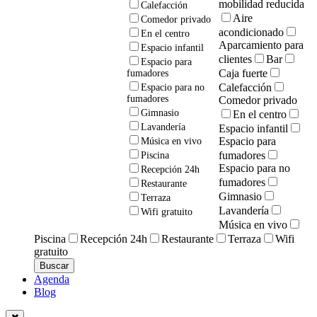
mobilidad reducida
Calefacción
Aire
Comedor privado
acondicionado
En el centro
Aparcamiento para
Espacio infantil
clientes
Bar
Espacio para
Caja fuerte
fumadores
Calefacción
Espacio para no
fumadores
Comedor privado
Gimnasio
En el centro
Lavandería
Espacio infantil
Espacio para
Música en vivo
fumadores
Piscina
Espacio para no
Recepción 24h
fumadores
Restaurante
Gimnasio
Terraza
Lavandería
Wifi gratuito
Música en vivo
Piscina
Recepción 24h
Restaurante
Terraza
Wifi
gratuito
Agenda
Blog