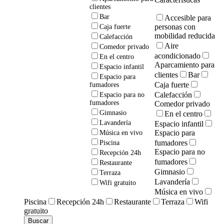
clientes
Bar
Accesible para
personas con
Caja fuerte
mobilidad reducida
Calefacción
Aire
Comedor privado
acondicionado
En el centro
Aparcamiento para
Espacio infantil
clientes
Bar
Espacio para
Caja fuerte
fumadores
Calefacción
Espacio para no
fumadores
Comedor privado
Gimnasio
En el centro
Lavandería
Espacio infantil
Espacio para
Música en vivo
fumadores
Piscina
Espacio para no
Recepción 24h
fumadores
Restaurante
Gimnasio
Terraza
Lavandería
Wifi gratuito
Música en vivo
Piscina
Recepción 24h
Restaurante
Terraza
Wifi
gratuito