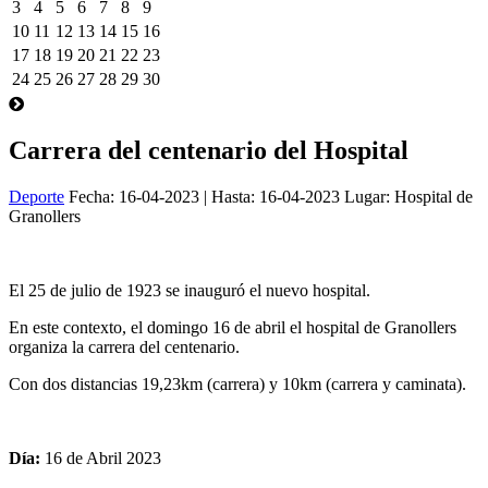
3
4
5
6
7
8
9
10
11
12
13
14
15
16
17
18
19
20
21
22
23
24
25
26
27
28
29
30
Carrera del centenario del Hospital
Deporte
Fecha:
16-04-2023
| Hasta:
16-04-2023
Lugar: Hospital de
Granollers
El 25 de julio de 1923 se inauguró el nuevo hospital.
En este contexto, el domingo 16 de abril el hospital de Granollers
organiza la carrera del centenario.
Con dos distancias 19,23km (carrera) y 10km (carrera y caminata).
Día:
16 de Abril 2023