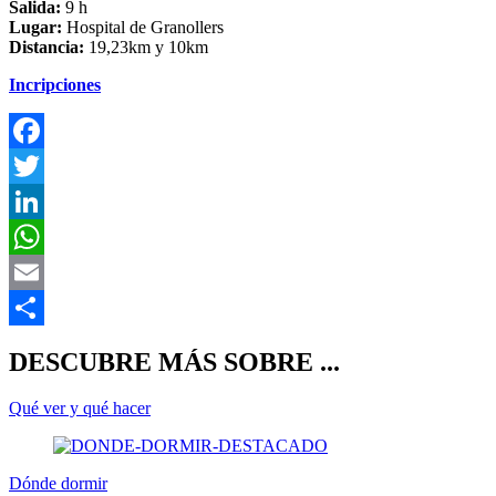
Salida:
9 h
Lugar:
Hospital de Granollers
Distancia:
19,23km y 10km
Incripciones
F
T
L
E
C
DESCUBRE MÁS SOBRE ...
Qué ver y qué hacer
Dónde dormir