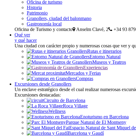
Oficina de turismo
Historia
Patrimonio
Granollers, ciudad del balonmano
Gastronomía local
Oficina de Turismo y contacto
Anselm Clavé, 2
+34 93 879
Qué ver
y qué hacer
Una ciudad con carácter propio y numerosas cosas que ver y q
Rutas e itinerarios
Entorno Natural
Museos y Teatros
Experiencias
Mercados y Ferias
Compras
Excursiones desde Granollers
Un enclave estratégico desde el cual realizar numerosas excurs
Excursiones destacadas:
Circuito de Barcelona
Roca Village
Wellness
Enoturismo en Barcelona
Parque Natural de El Montseny
Espacio Natural de Sant Miquel de
Barcelona y Gaudí