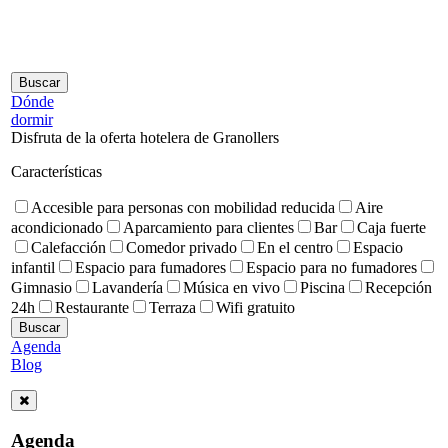
Dónde
dormir
Disfruta de la oferta hotelera de Granollers
Características
Accesible para personas con mobilidad reducida
Aire
acondicionado
Aparcamiento para clientes
Bar
Caja fuerte
Calefacción
Comedor privado
En el centro
Espacio
infantil
Espacio para fumadores
Espacio para no fumadores
Gimnasio
Lavandería
Música en vivo
Piscina
Recepción
24h
Restaurante
Terraza
Wifi gratuito
Agenda
Blog
Agenda